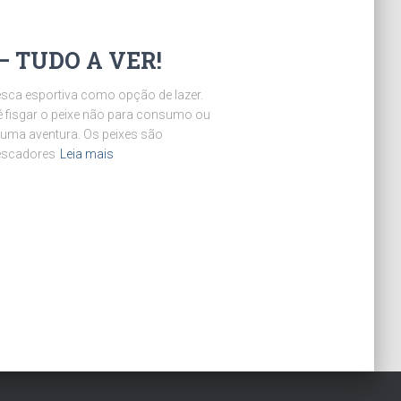
 TUDO A VER!
sca esportiva como opção de lazer.
é fisgar o peixe não para consumo ou
r uma aventura. Os peixes são
pescadores
Leia mais