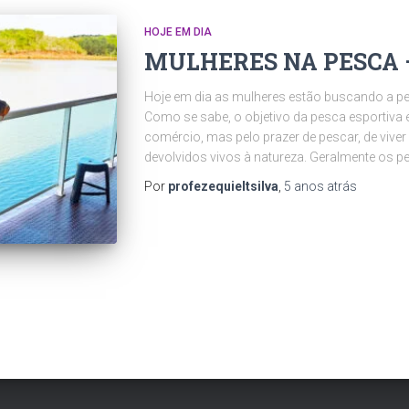
HOJE EM DIA
MULHERES NA PESCA –
Hoje em dia as mulheres estão buscando a pe
Como se sabe, o objetivo da pesca esportiva 
comércio, mas pelo prazer de pescar, de vive
devolvidos vivos à natureza. Geralmente os 
Por
profezequieltsilva
,
5 anos
atrás