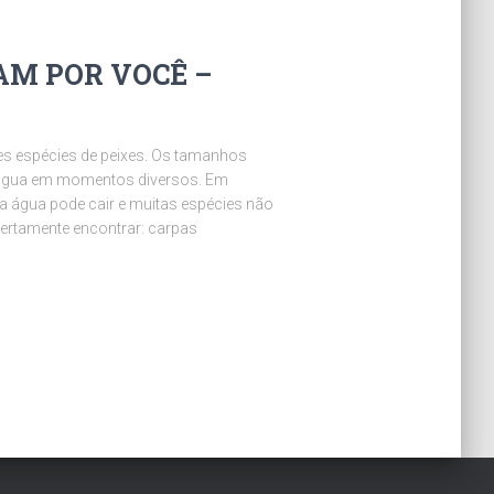
AM POR VOCÊ –
s espécies de peixes. Os tamanhos
água em momentos diversos. Em
a água pode cair e muitas espécies não
ertamente encontrar: carpas