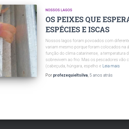
NOSSOS LAGOS
OS PEIXES QUE ESPER
ESPÉCIES E ISCAS
Nossos lagos foram povoados com diferente
variam mesmo porque foram colocados na 
função do clima catarinense, a temperatura d
sobrevivem ao frio. Mas os pescadores vão c
(cabeçuda, húngara, espelho e
Leia mais
Por
profezequieltsilva
,
5 anos
atrás