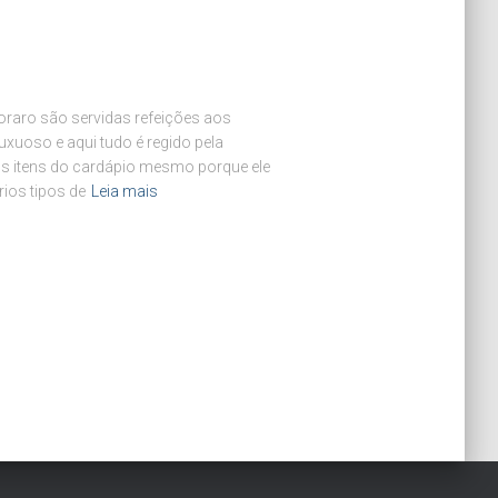
oraro são servidas refeições aos
uxuoso e aqui tudo é regido pela
s itens do cardápio mesmo porque ele
ios tipos de
Leia mais