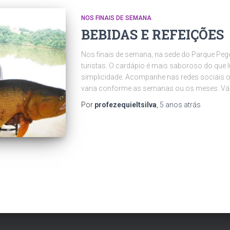
NOS FINAIS DE SEMANA
BEBIDAS E REFEIÇÕES
Nos finais de semana, na sede do Parque Peg
turistas. O cardápio é mais saboroso do que l
simplicidade. Acompanhe nas redes sociais o
varia conforme as semanas ou os meses. Vár
Por
profezequieltsilva
,
5 anos
atrás